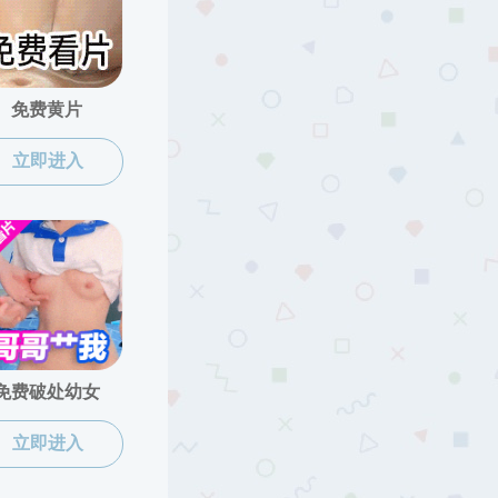
当前位置:
91在线
->
党建工作
->
党员发展
2025.04.25
2025.04.25
2024.04.25
2022.10.25
2021.10.21
2021.03.15
2020.10.28