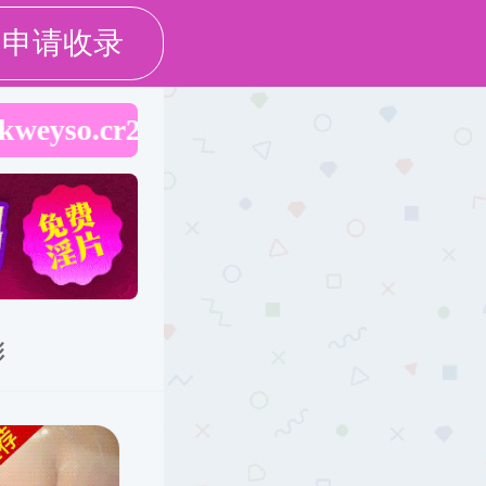
|
EN
学研究
国际交流
党建工作
学生工作
基金会