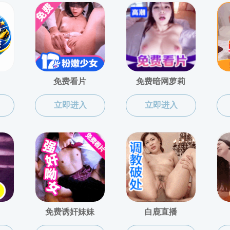
线 分党校顺利举办第40期学生发展对象培训班
期：【党员底色 纺疫有我】一位湖北籍班长的毕业感怀——张丰腾
：【党员底色 纺疫有我】香港青年的家国情怀——梁静
：【党员底色 纺疫有我】我选择保送直博的故事——张钰欣
：【党员底色 纺疫有我】在对的时间做对的事，谈谈我对专业认同的想法——
：【党员底色 纺疫有我】2020，珞珈山上武大见——李霞
：【党员底色 纺疫有我】坚定自我选择 投身纺织行业——李晓媚
：【党员底色 纺疫有我】长关漫道书为马 铁戟金戈笔作枪——江洋
：【党员底色 纺疫有我】学业是星辰大海 帮扶是夙愿情怀——王铄璇