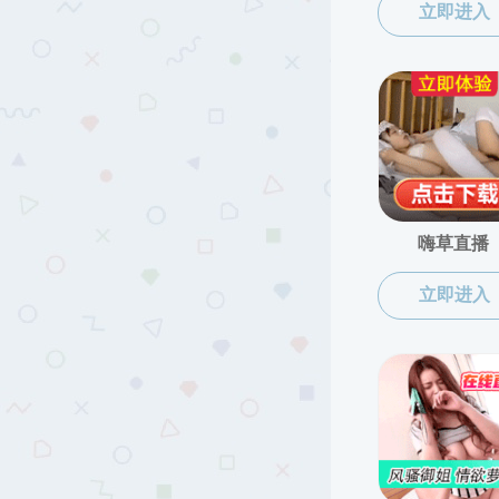
第三期
第一期
纺服、
91在